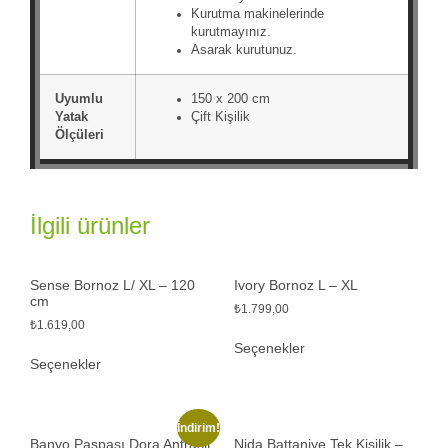
Kurutma makinelerinde
kurutmayınız.
Asarak kurutunuz.
Uyumlu
150 x 200 cm
Yatak
Çift Kişilik
Ölçüleri
İlgili ürünler
Sense Bornoz L/ XL – 120
Ivory Bornoz L – XL
cm
₺
1.799,00
₺
1.619,00
Seçenekler
Seçenekler
İndirim!
Banyo Paspası Dora Antrasit
Nida Battaniye Tek Kişilik –