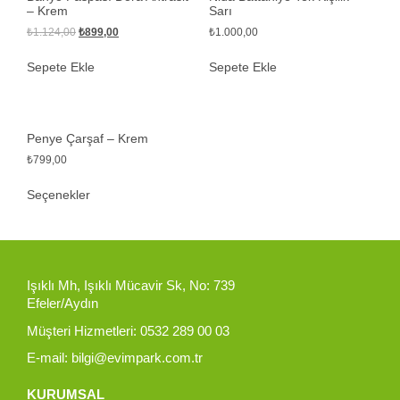
– Krem
Sarı
₺
1.124,00
₺
899,00
₺
1.000,00
Sepete Ekle
Sepete Ekle
Penye Çarşaf – Krem
₺
799,00
Seçenekler
Işıklı Mh, Işıklı Mücavir Sk, No: 739
Efeler/Aydın
Müşteri Hizmetleri: 0532 289 00 03
E-mail: bilgi@evimpark.com.tr
KURUMSAL