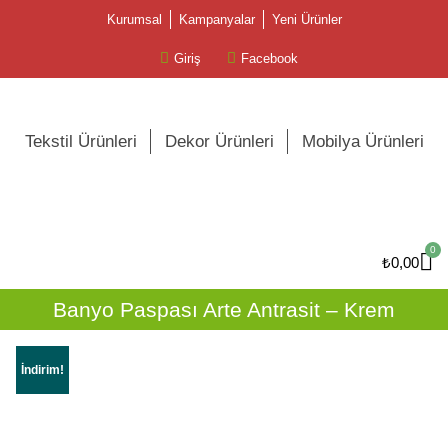
Kurumsal
Kampanyalar
Yeni Ürünler
Giriş
Facebook
Tekstil Ürünleri
Dekor Ürünleri
Mobilya Ürünleri
0
₺
0,00
Banyo Paspası Arte Antrasit – Krem
İndirim!